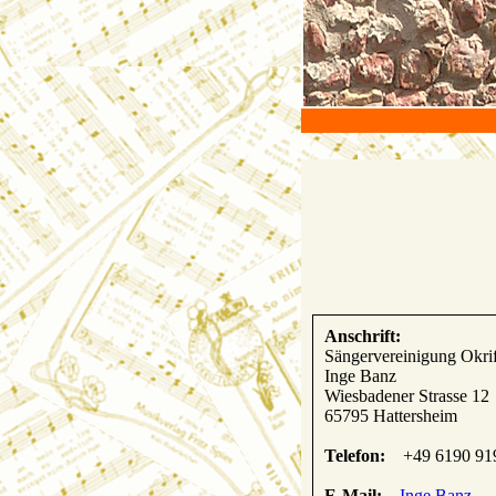
Anschrift:
Sängervereinigung Okrif
Inge Banz
Wiesbadener Strasse 12
65795 Hattersheim
Telefon:
+49 6190 91
E-Mail:
Inge Banz