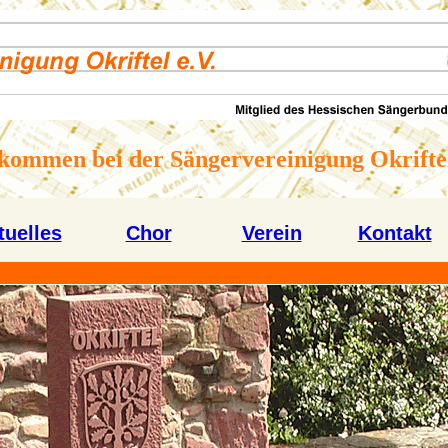
kommen bei der Sängervereinigung Okriftel
tuelles
Chor
Verein
Kontakt